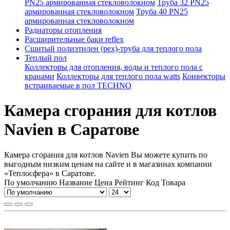
PN25 армированная стекловолокном
Труба 32 PN25
армированная стекловолокном
Труба 40 PN25
армированная стекловолокном
Радиаторы отопления
Расширительные баки reflex
Сшитый полиэтилен (pex)-труба для теплого пола
Теплый пол
Коллекторы для отопления, воды и теплого пола с
кранами
Коллекторы для теплого пола watts
Конвекторы
встраиваемые в пол TECHNO
Камера сгорания для котлов
Navien в Саратове
Камера сгорания для котлов Navien Вы можете купить по
выгодным низким ценам на сайте и в магазинах компании
«Теплосфера» в Саратове.
По умолчанию
Название
Цена
Рейтинг
Код Товара