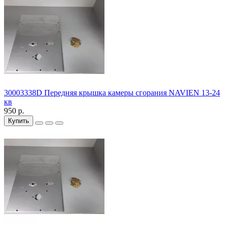
30003338D Передняя крышка камеры сгорания NAVIEN 13-24
кв
950 р.
Купить