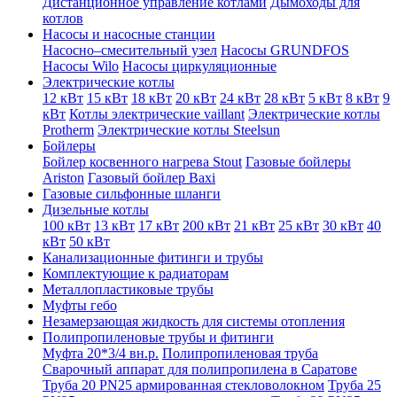
Дистанционное управление котлами
Дымоходы для
котлов
Насосы и насосные станции
Насосно–смесительный узел
Насосы GRUNDFOS
Насосы Wilo
Насосы циркуляционные
Электрические котлы
12 кВт
15 кВт
18 кВт
20 кВт
24 кВт
28 кВт
5 кВт
8 кВт
9
кВт
Котлы электрические vaillant
Электрические котлы
Protherm
Электрические котлы Steelsun
Бойлеры
Бойлер косвенного нагрева Stout
Газовые бойлеры
Ariston
Газовый бойлер Baxi
Газовые сильфонные шланги
Дизельные котлы
100 кВт
13 кВт
17 кВт
200 кВт
21 кВт
25 кВт
30 кВт
40
кВт
50 кВт
Канализационные фитинги и трубы
Комплектующие к радиаторам
Металлопластиковые трубы
Муфты гебо
Незамерзающая жидкость для системы отопления
Полипропиленовые трубы и фитинги
Муфта 20*3/4 вн.р.
Полипропиленовая труба
Сварочный аппарат для полипропилена в Саратове
Труба 20 PN25 армированная стекловолокном
Труба 25