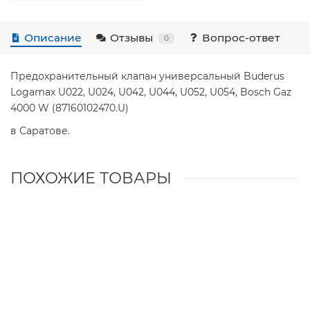
Описание
Отзывы
Вопрос-ответ
0
Предохранительный клапан универсальный Buderus
Logamax U022, U024, U042, U044, U052, U054, Bosch Gaz
4000 W (87160102470.U)
в Саратове.
ПОХОЖИЕ ТОВАРЫ
Клапан предохранительный 3 бар Buderus, Bosch,
Junkers (87074010270) 8738709573