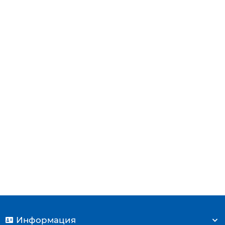
Купить
Кран подпитки для котлов Buderus Logamax U042-
24K, U044-24K (87199053340A)
980 р.
Купить
Информация