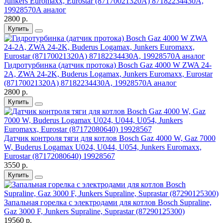
Junkers Euromaxx, Eurostar (87170021320A) 87182234430A,
19928570A аналог
2800 р.
Купить
Гидротурбинка (датчик протока) Bosch Gaz 4000 W ZWA 24-
2A, ZWA 24-2K, Buderus Logamax, Junkers Euromaxx, Eurostar
(87170021320A) 87182234430A, 19928570A аналог
2800 р.
Купить
Датчик контроля тяги для котлов Bosch Gaz 4000 W, Gaz 7000
W, Buderus Logamax U024, U044, U054, Junkers Euromaxx,
Eurostar (87172080640) 19928567
3550 р.
Купить
Запальная горелка с электродами для котлов Bosch Supraline,
Gaz 3000 F, Junkers Supraline, Suprastar (87290125300)
19560 р.