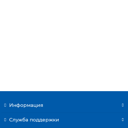
Газовый клапан Sit 845 Sigma 0845055 Viessmann
Vitogas 100-F GS1D (7826777)
14234 р.
Купить
Информация
Служба поддержки