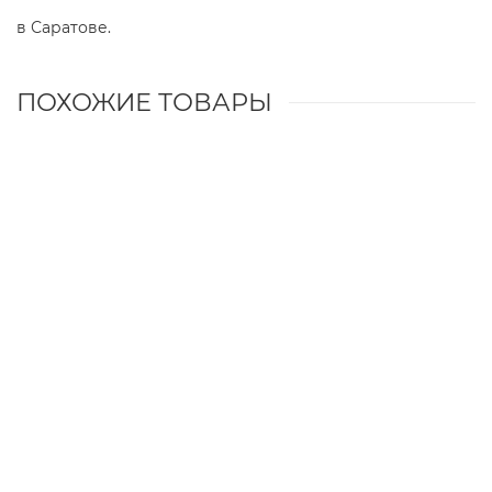
в Саратове.
ПОХОЖИЕ ТОВАРЫ
Газовый комбинированный регулятор Honeywell
VR4601C B 1081 для котлов Viessmann Vitogas 050 GS0,
GS0A (7822390)
33075 р.
Купить