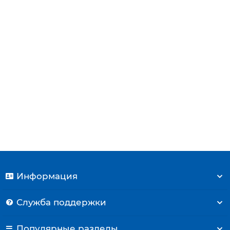
Плата управления с блоком Viessmann Vitopend 100-
W A1JB, A1HB (7859849) 7856853
30618 р.
Купить
Информация
Служба поддержки
Популярные разделы