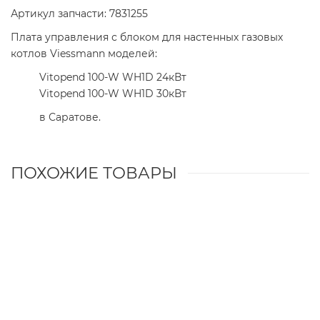
Артикул запчасти: 7831255
Плата управления с блоком для настенных газовых
котлов Viessmann моделей:
Vitopend 100-W WH1D 24кВт
Vitopend 100-W WH1D 30кВт
в Саратове.
ПОХОЖИЕ ТОВАРЫ
Топочный автомат GSA1 Honeywell S4564QT 1006 1 для
котлов Viessmann Vitogas 050 GS0A (7823803)