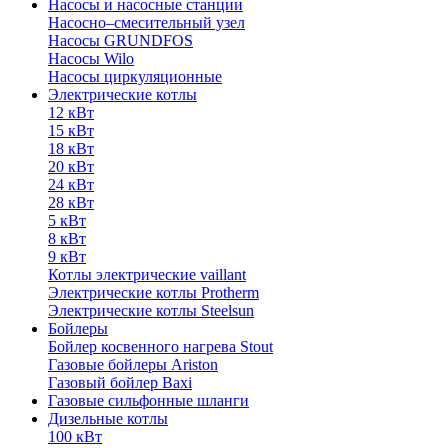
Насосы и насосные станции
Насосно–смесительный узел
Насосы GRUNDFOS
Насосы Wilo
Насосы циркуляционные
Электрические котлы
12 кВт
15 кВт
18 кВт
20 кВт
24 кВт
28 кВт
5 кВт
8 кВт
9 кВт
Котлы электрические vaillant
Электрические котлы Protherm
Электрические котлы Steelsun
Бойлеры
Бойлер косвенного нагрева Stout
Газовые бойлеры Ariston
Газовый бойлер Baxi
Газовые сильфонные шланги
Дизельные котлы
100 кВт