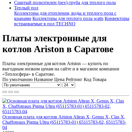
Сшитый полиэтилен (pex)-труба для теплого пола
Теплый пол
Коллекторы для отопления, воды и теплого пола с
кранами
Коллекторы для теплого пола watts
Конвекторы
встраиваемые в пол TECHNO
Платы электронные для
котлов Ariston в Саратове
Платы электронные для котлов Ariston — купить по
выгодным низким ценам на сайте и в магазине компании
«Теплосфера» в Саратове.
По умолчанию
Название
Цена
Рейтинг
Код Товара
Основная плата для котлов Ariston Alteas X, Genus X, Clas X,
Chaffoteaux Pigma Ultra (65115783-01) 65115783-02, 65115783-
04