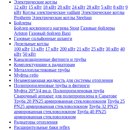
Электрические котлы
12 кВт
15 кВт
18 кВт
20 кВт
24 кВт
28 кВт
5 кВт
8 кВт
9
кВт
Котлы электрические vaillant
Электрические котлы
Protherm
Электрические котлы Steelsun
Бойлеры
Бойлер косвенного нагрева Stout
Газовые бойлеры
Ariston
Газовый бойлер Baxi
Газовые сильфонные шланги
Дизельные котлы
100 кВт
13 кВт
17 кВт
200 кВт
21 кВт
25 кВт
30 кВт
40
кВт
50 кВт
Канализационные фитинги и трубы
Комплектующие к радиаторам
Металлопластиковые трубы
Муфты гебо
Незамерзающая жидкость для системы отопления
Полипропиленовые трубы и фитинги
Муфта 20*3/4 вн.р.
Полипропиленовая труба
Сварочный аппарат для полипропилена в Саратове
Труба 20 PN25 армированная стекловолокном
Труба 25
PN25 армированная стекловолокном
Труба 32 PN25
армированная стекловолокном
Труба 40 PN25
армированная стекловолокном
Радиаторы отопления
Расширительные баки reflex