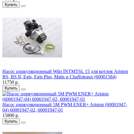
Купить
Насос циркуляционный Wilo INTMTSL 15 для котлов Ariston
BS, BS II, Egis, Egis Plus, Matis и Chaffoteaux (60001584)
11750 р.
Купить
Насос циркуляционный 5M PWM ENER+ Ariston (60001947-
04) 60001947-02, 60001947-01
15800 р.
Купить