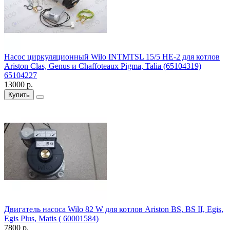
Насос циркуляционный Wilo INTMTSL 15/5 HE-2 для котлов
Ariston Clas, Genus и Chaffoteaux Pigma, Talia (65104319)
65104227
13000 р.
Купить
Двигатель насоса Wilo 82 W для котлов Ariston BS, BS II, Egis,
Egis Plus, Matis ( 60001584)
7800 р.