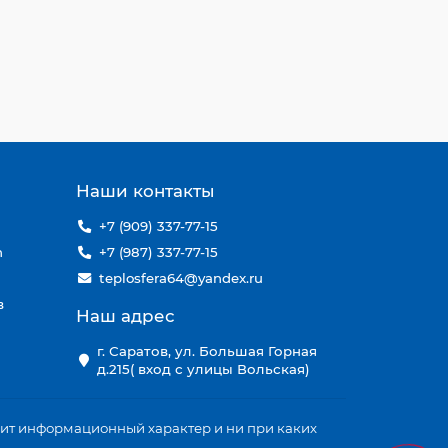
ы
Наши контакты
n
+7 (909) 337-77-15
n
+7 (987) 337-77-15
teplosfera64@yandex.ru
в
Наш адрес
г. Саратов, ул. Большая Горная
д.215( вход с улицы Вольская)
осит информационный характер и ни при каких