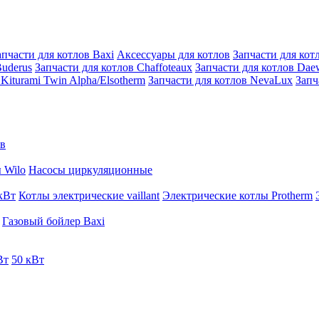
апчасти для котлов Baxi
Аксессуары для котлов
Запчасти для котл
Buderus
Запчасти для котлов Chaffoteaux
Запчасти для котлов Da
Kiturami Twin Alpha/Elsotherm
Запчасти для котлов NevaLux
Запч
ов
 Wilo
Насосы циркуляционные
кВт
Котлы электрические vaillant
Электрические котлы Protherm
Газовый бойлер Baxi
Вт
50 кВт