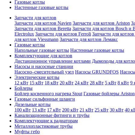
Газовые котлы
Настенные газовые котлы
Запчасти для котлов
Запчасти для котлов Navien
Запчасти для котлов Ariston
З
Запчасти для котлов Beretta
Запчасти для котлов Bosch и 
Electrolux
Запчасти для котлов Ferroli
Запчасти для котлов 
для котлов Viessmann
Запчасти для котлов Лемакс
Газовые котлы
Напольные газовые котлы
Настенные газовые котлы
Комплектующие для котлов
Дистанционное управление котлами
Дымоходы для котл
Насосы и насосные станции
Насосно–смесительный узел
Насосы GRUNDFOS
Насосы
Электрические котлы
12 кВт
15 кВт
18 кВт
20 кВт
24 кВт
28 кВт
5 кВт
8 кВт
9 
Бойлеры
Бойлер косвенного нагрева Stout
Газовые бойлеры Ariston
Газовые сильфонные шланги
Дизельные котлы
100 кВт
13 кВт
17 кВт
200 кВт
21 кВт
25 кВт
30 кВт
40 к
Канализационные фитинги и трубы
Комплектующие к радиаторам
Металлопластиковые трубы
Муфты гебо