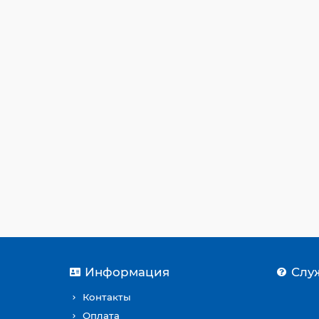
Max давление отопит контура , Атм:
3
Max мощность, кВт:
25.8
Min мощность, кВт:
11.29
Антиблокировка насоса:
Да
Возможность установки в жилой зоне:
Да
Встроенный накопительный бойлер:
Да
Высота, см:
94
Габариты (ВхШхГ), см:
94х60х46,5
Гарантия:
1 год
0 р.
Закончился
Информация
Слу
Контакты
Оплата