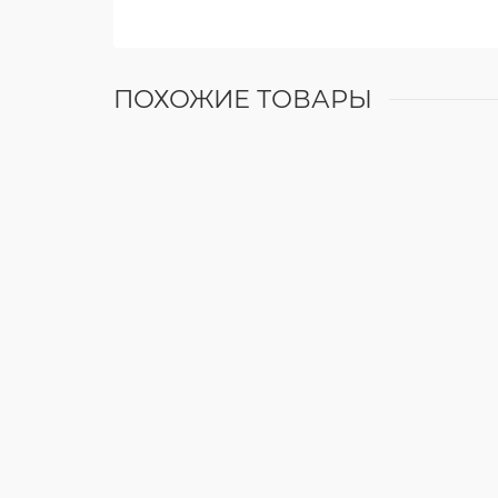
ПОХОЖИЕ ТОВАРЫ
Beretta CIAO GREEN 25 R.S.I.
Max давление отопит контура , Атм:
3
Max мощность, кВт:
25
Max расход природного газа, м/ч:
2.64
Max расход сжиженного газа, кг/ч:
1.94
Min давление отопит контура , Атм:
0.25
Min мощность, кВт:
5
Min расход природного газа, м/ч:
0.53
Min расход сжиженного газа, кг/ч:
0.39
Возможность подключения бойлера ГВС:
Да
0 р.