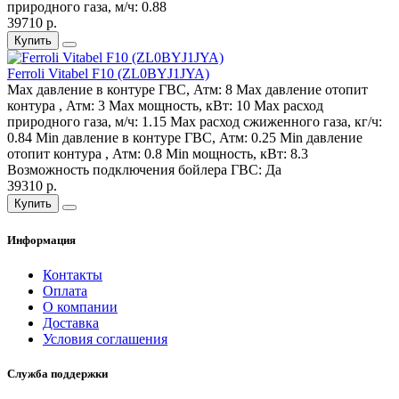
природного газа, м/ч:
0.88
39710 р.
Купить
Ferroli Vitabel F10 (ZL0BYJ1JYA)
Max давление в контуре ГВС, Атм:
8
Max давление отопит
контура , Атм:
3
Max мощность, кВт:
10
Max расход
природного газа, м/ч:
1.15
Max расход сжиженного газа, кг/ч:
0.84
Min давление в контуре ГВС, Атм:
0.25
Min давление
отопит контура , Атм:
0.8
Min мощность, кВт:
8.3
Возможность подключения бойлера ГВС:
Да
39310 р.
Купить
Информация
Контакты
Оплата
О компании
Доставка
Условия соглашения
Служба поддержки