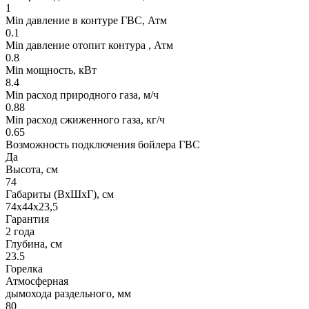
1
Min давление в контуре ГВС, Атм
0.1
Min давление отопит контура , Атм
0.8
Min мощность, кВт
8.4
Min расход природного газа, м/ч
0.88
Min расход сжиженного газа, кг/ч
0.65
Возможность подключения бойлера ГВС
Да
Высота, см
74
Габариты (ВхШхГ), см
74х44х23,5
Гарантия
2 года
Глубина, см
23.5
Горелка
Атмосферная
дымохода раздельного, мм
80